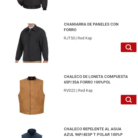
RJT50BKL-Red Kap
CHAMARRA DE PANELES CON
FORRO
RJT50 | Red Kap
RVD22BDM-Red Kap
CHALECO DE LONETA COMPUESTA
65P/35A FORRO 100%POL
RVD22 | Red Kap
RVP62NVS-Red Kap
CHALECO REPELENTE AL AGUA
AZUL 96P/4ESP T:POLAR 100%P