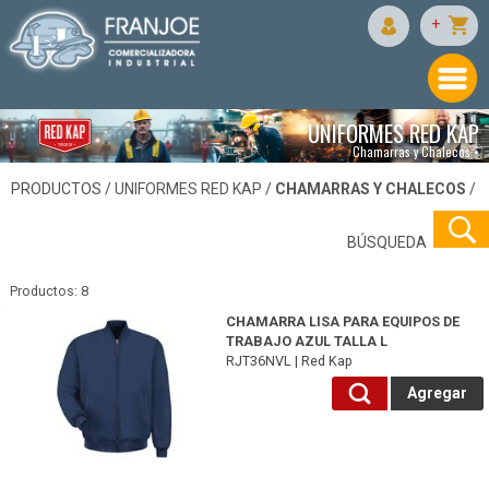
+
UNIFORMES RED KAP
Chamarras y Chalecos •
PRODUCTOS /
UNIFORMES RED KAP
/
CHAMARRAS Y CHALECOS
/
BÚSQUEDA
Productos: 8
RJT36NVL-Red Kap
CHAMARRA LISA PARA EQUIPOS DE
TRABAJO AZUL TALLA L
RJT36NVL | Red Kap
Agregar