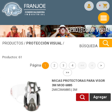
+
PROTECCIÓN VISUAL
PRODUCTOS /
PROTECCIÓN VISUAL
/
BÚSQUEDA
Productos: 61
Página
1
2
3
4
<<
<
>
>>
2MIC3M6885-3M
MICAS PROTECTORAS PARA VISOR
3M MOD 6885
2MIC3M6885 | 3M
Agregar