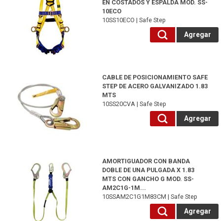
EN COSTADOS Y ESPALDA MOD. SS-
10ECO
10SS10ECO | Safe Step
Agregar
10SS20CVA-Safe Step
CABLE DE POSICIONAMIENTO SAFE
STEP DE ACERO GALVANIZADO 1.83
MTS
10SS20CVA | Safe Step
Agregar
10SSAM2C1G1M83CM-Safe Step
AMORTIGUADOR CON BANDA
DOBLE DE UNA PULGADA X 1.83
MTS CON GANCHO G MOD. SS-
AM2C1G-1M...
10SSAM2C1G1M83CM | Safe Step
Agregar