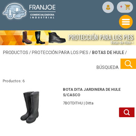
+
PROTECCIÓN PARA LOS PIES
Botas de Hule •
PRODUCTOS /
PROTECCIÓN PARA LOS PIES
/
BOTAS DE HULE
/
BÚSQUEDA
Productos: 6
7BOTDITHU6-Ditta
BOTA DITA JARDINERA DE HULE
S/CASCO
7BOTDITHU | Ditta