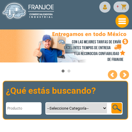
+
Equipo de seguridad industrial
Equipo de protección personal
ENTREGA A TODO MEXICO
¿Qué estás buscando?